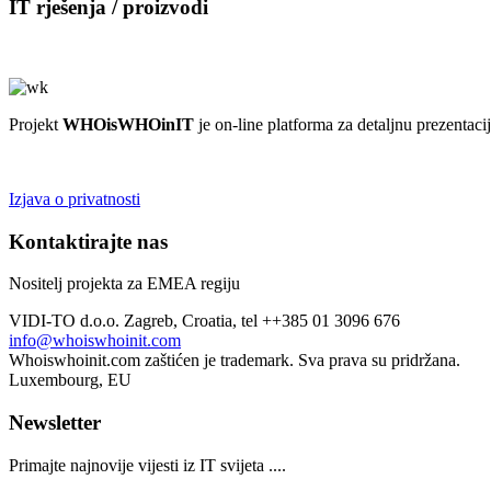
IT rješenja / proizvodi
Pogledajte ponudu proizvoda i usluga
Projekt
WHOisWHOinIT
je on-line platforma za detaljnu prezentaci
Izjava o privatnosti
Kontaktirajte nas
Nositelj projekta za EMEA regiju
VIDI-TO d.o.o. Zagreb, Croatia, tel ++385 01 3096 676
info@whoiswhoinit.com
Whoiswhoinit.com zaštićen je trademark. Sva prava su pridržana.
Luxembourg, EU
Newsletter
Primajte najnovije vijesti iz IT svijeta ....