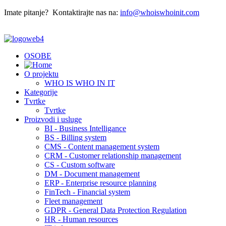
Imate pitanje? Kontaktirajte nas na:
info@whoiswhoinit.com
OSOBE
O projektu
WHO IS WHO IN IT
Kategorije
Tvrtke
Tvrtke
Proizvodi i usluge
BI - Business Intelligance
BS - Billing system
CMS - Content management system
CRM - Customer relationship management
CS - Custom software
DM - Document management
ERP - Enterprise resource planning
FinTech - Financial system
Fleet management
GDPR - General Data Protection Regulation
HR - Human resources