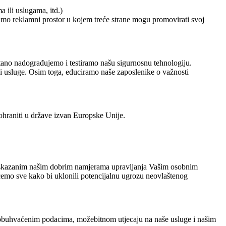
 ili uslugama, itd.)
amo reklamni prostor u kojem treće strane mogu promovirati svoj
estano nadograđujemo i testiramo našu sigurnosnu tehnologiju.
i usluge. Osim toga, educiramo naše zaposlenike o važnosti
ohraniti u države izvan Europske Unije.
sno iskazanim našim dobrim namjerama upravljanja Vašim osobnim
ćemo sve kako bi uklonili potencijalnu ugrozu neovlaštenog
, obuhvaćenim podacima, možebitnom utjecaju na naše usluge i našim