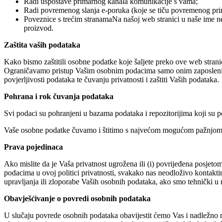
Radi uspostave primarnog kanala komunikacije s vama;
Radi povremenog slanja e-poruka (koje se tiču povremenog primanj
Poveznice s trećim stranamaNa našoj web stranici u naše ime n
proizvod.
Zaštita vaših podataka
Kako bismo zaštitili osobne podatke koje šaljete preko ove web strani
Ograničavamo pristup Vašim osobnim podacima samo onim zaposlenicima
povjerljivosti podataka te čuvanju privatnosti i zaštiti Vaših podataka.
Pohrana i rok čuvanja podataka
Svi podaci su pohranjeni u bazama podataka i repozitorijima koji su 
Vaše osobne podatke čuvamo i štitimo s najvećom mogućom pažnjom i
Prava pojedinaca
Ako mislite da je Vaša privatnost ugrožena ili (i) povrijeđena posje
podacima u ovoj politici privatnosti, svakako nas neodloživo kontakti
upravljanja ili zloporabe Vaših osobnih podataka, ako smo tehnički u m
Obavješćivanje o povredi osobnih podataka
U slučaju povrede osobnih podataka obavijestit ćemo Vas i nadležno