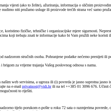
a vijesti (ako to želite), ažuriranja, informacija o sličnim proizvodima
e nudimo niti pružamo usluge ili proizvode trećih strana već samo pruž
ce, koristimo fizičke, tehničke i organizacijske mjere sigurnosti. Nepr
 koji trebaju znati te informacije kako bi Vam pružili neke koristi il
pod nadzorom stručnih osoba. Pohranjene podatke nećemo prenijeti ili p
 brigom za vrijeme trajanja Vašeg poslovnog odnosa s nama.
tom našim web servisima, a ugroza ili (i) povreda je jasno suprotna ja
rajte na e-mail
privatnost@vidi.hr
ili na tel ++385 01 3096 676. Učinit 
ogućnosti to riješiti.
 nadzorno tijelo porukom e-pošte u roku 72 sata o razmjerima povrede