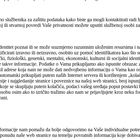
lužbenika za zaštitu podataka kako biste ga mogli kontaktirati radi bilo
 ili stvarnoj povredi Vaše privatnosti možete uputiti službenoj osobi z
 identitet poznat ili se može srazmjerno razumnim uloženim resursima i
ificirati izravno ili neizravno, osobito uz pomoć identifikatora kao što s
ki, fiziološki, genetski, mentalni, ekonomski, kulturni ili socijalni ident
kve informacije. Podatke o Vama prikupljamo ako ispunite obrazac za pr
il adrese koja nam ne može dati nedvojbenu informaciju o Vama kao osob
tomatski prikupljati putem naših Internet servera ili korištenjem „kolači
ije i najgledanije stranice i poveznice na našoj web stranici, broj ispu
e koje se skupljaju putem kolačića, podaci vašeg uređaja poput postavki h
bu osim ako to izričito tražimo ako nam se prijavljujete kroz neku formu
rani.
informacije nam pomažu da bolje odgovorimo na Vaše individualne potre
 ponudu naše web stranice na temelju povratnih informacija koje dobivam