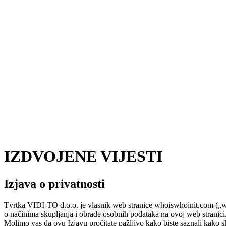
IZDVOJENE VIJESTI
Izjava o privatnosti
Tvrtka VIDI-TO d.o.o. je vlasnik web stranice whoiswhoinit.com („web 
o načinima skupljanja i obrade osobnih podataka na ovoj web stranici
Molimo vas da ovu Izjavu pročitate pažljivo kako biste saznali kako s