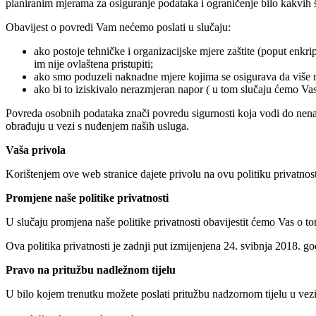
planiranim mjerama za osiguranje podataka i ograničenje bilo kakvih 
Obavijest o povredi Vam nećemo poslati u slučaju:
ako postoje tehničke i organizacijske mjere zaštite (poput enk
im nije ovlaštena pristupiti;
ako smo poduzeli naknadne mjere kojima se osigurava da više ni
ako bi to iziskivalo nerazmjeran napor ( u tom slučaju ćemo Vas 
Povreda osobnih podataka znači povredu sigurnosti koja vodi do nenamj
obrađuju u vezi s nuđenjem naših usluga.
Vaša privola
Korištenjem ove web stranice dajete privolu na ovu politiku privatnost
Promjene naše politike privatnosti
U slučaju promjena naše politike privatnosti obavijestit ćemo Vas o tome
Ova politika privatnosti je zadnji put izmijenjena 24. svibnja 2018. go
Pravo na pritužbu nadležnom tijelu
U bilo kojem trenutku možete poslati pritužbu nadzornom tijelu u vez