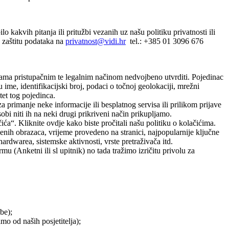
 kakvih pitanja ili pritužbi vezanih uz našu politiku privatnosti ili
a zaštitu podataka na
privatnost@vidi.hr
tel.: +385 01 3096 676
 nama pristupačnim te legalnim načinom nedvojbeno utvrditi. Pojedinac
u ime, identifikacijski broj, podaci o točnoj geolokaciji, mrežni
itet tog pojedinca.
imanje neke informacije ili besplatnog servisa ili prilikom prijave
i niti ih na neki drugi prikriveni način prikupljamo.
ća“. Kliknite ovdje kako biste pročitali našu politiku o kolačićima.
njenih obrazaca, vrijeme provedeno na stranici, najpopularnije ključne
ardwarea, sistemske aktivnosti, vrste pretraživača itd.
 (Anketni ili sl upitnik) no tada tražimo izričitu privolu za
be);
o od naših posjetitelja);