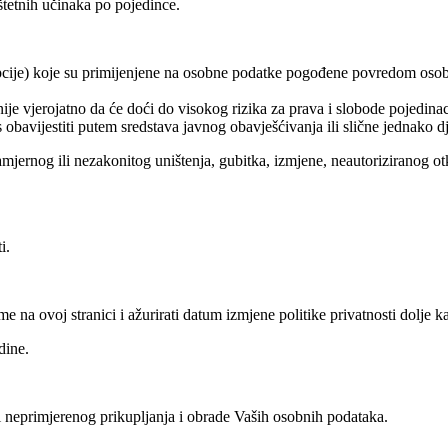
štetnih učinaka po pojedince.
ripcije) koje su primijenjene na osobne podatke pogođene povredom osob
je vjerojatno da će doći do visokog rizika za prava i slobode pojedina
obavijestiti putem sredstava javnog obavješćivanja ili slične jednako d
ernog ili nezakonitog uništenja, gubitka, izmjene, neautoriziranog otk
i.
 na ovoj stranici i ažurirati datum izmjene politike privatnosti dolje ka
dine.
i neprimjerenog prikupljanja i obrade Vaših osobnih podataka.