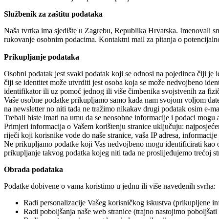
Službenik za zaštitu podataka
Naša tvrtka ima sjedište u Zagrebu, Republika Hrvatska. Imenovali smo s
rukovanje osobnim podacima. Kontaktni mail za pitanja o potencijalnoj
Prikupljanje podataka
Osobni podatak jest svaki podatak koji se odnosi na pojedinca čiji je
čiji se identitet može utvrditi jest osoba koja se može nedvojbeno ident
identifikator ili uz pomoć jednog ili više čimbenika svojstvenih za fizič
Vaše osobne podatke prikupljamo samo kada nam svojom voljom date ta
na newsletter no niti tada ne tražimo nikakav drugi podatak osim e-ma
Trebali biste imati na umu da se neosobne informacije i podaci mogu au
Primjeri informacija o Vašem korištenju stranice uključuju: najposjećen
riječi koji korisnike vode do naše stranice, vaša IP adresa, informacij
Ne prikupljamo podatke koji Vas nedvojbeno mogu identificirati kao oso
prikupljanje takvog podatka kojeg niti tada ne proslijeđujemo trećoj st
Obrada podataka
Podatke dobivene o vama koristimo u jednu ili više navedenih svrha:
Radi personalizacije Vašeg korisničkog iskustva (prikupljene 
Radi poboljšanja naše web stranice (trajno nastojimo poboljšati