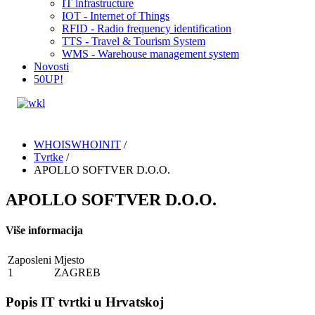
IT infrastructure
IOT - Internet of Things
RFID - Radio frequency identification
TTS - Travel & Tourism System
WMS - Warehouse management system
Novosti
50UP!
WHOISWHOINIT
/
Tvrtke
/
APOLLO SOFTVER D.O.O.
APOLLO SOFTVER D.O.O.
Više informacija
Zaposleni
Mjesto
1
ZAGREB
Popis IT tvrtki u Hrvatskoj