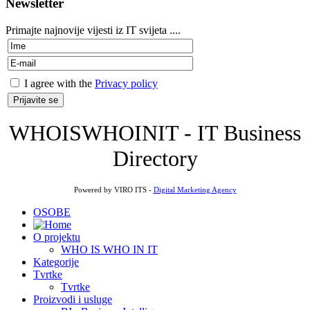
Newsletter
Primajte najnovije vijesti iz IT svijeta ....
I agree with the
Privacy policy
WHOISWHOINIT - IT Business
Directory
Powered by VIRO ITS -
Digital Marketing Agency
OSOBE
O projektu
WHO IS WHO IN IT
Kategorije
Tvrtke
Tvrtke
Proizvodi i usluge