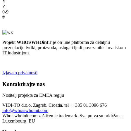
Y
Z
0-9
#
Pogledajte ponudu proizvoda i usluga
Projekt
WHOisWHOinIT
je on-line platforma za detaljnu
prezentaciju tvrtki, proizvoda, usluga i ljudi povezanih s hrvatskom
IT industrijom.
Izjava o privatnosti
Kontaktirajte nas
Nositelj projekta za EMEA regiju
VIDI-TO d.o.o. Zagreb, Croatia, tel ++385 01 3096 676
info@whoiswhoinit.com
Whoiswhoinit.com zaštićen je trademark. Sva prava su pridržana.
Luxembourg, EU