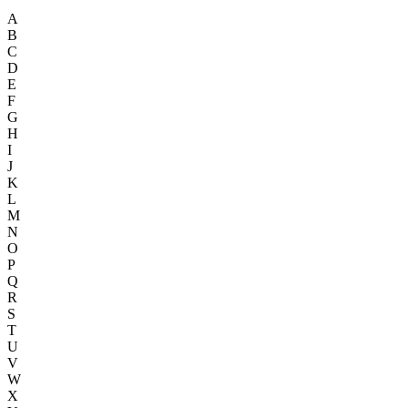
A
B
C
D
E
F
G
H
I
J
K
L
M
N
O
P
Q
R
S
T
U
V
W
X