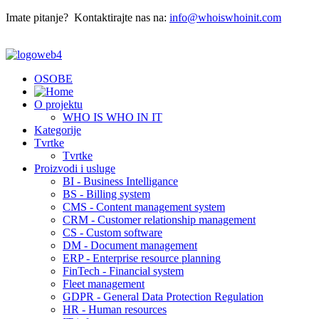
Imate pitanje? Kontaktirajte nas na:
info@whoiswhoinit.com
OSOBE
O projektu
WHO IS WHO IN IT
Kategorije
Tvrtke
Tvrtke
Proizvodi i usluge
BI - Business Intelligance
BS - Billing system
CMS - Content management system
CRM - Customer relationship management
CS - Custom software
DM - Document management
ERP - Enterprise resource planning
FinTech - Financial system
Fleet management
GDPR - General Data Protection Regulation
HR - Human resources