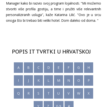
Manager kako bi razvio svoj program lojalnosti. "Mi možemo
stvoriti više profila gostiju, a time i pružiti više relevantnih
personaliziranih usluga", kaže Katarina Lilić. "Ovo je u srcu
onoga što bi trebao biti veliki hotel. Dom daleko od doma. "
POPIS IT TVRTKI U HRVATSKOJ
A
B
C
D
E
F
G
H
I
J
K
L
M
N
O
P
Q
R
S
T
U
V
W
X
Y
Z
0-9
#