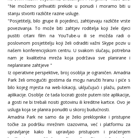
"Ne možemo prihvatiti prekide u ponudi i moramo biti u
stanju stvoriti različite razine usluge.
"Posjetitelji, bilo grupe ili pojedinci, zahtijevaju različite vrste
povezivanja. To može biti zahtjev roditelja koji žele djeci
pustiti crtani film na YouTube-u ili se možda radi o
poslovnom posjetitelju koji želi odraditi važni Skype poziv u
našem konferencijskom centru. U svakom slučaju, potrebna
nam je kvalitetna mreža koja podržava sve planirane i
neplanirane zahtjeve "
Iz operativne perspektive, broj osoblja je ograničen. Amadria
Park želi omogućiti gostima da mogu naručiti hranu i piće s
bilo kojeg mjesta na web-lokaciji, uključujući i plažu, putem
aplikacije. Osoblje će tada locirati goste putem iste aplikacije,
a gosti ne bi trebali nositi gotovinu ili kreditne kartice. Ovo je
usluga koja se planira ponuditi u skoroj budućnosti.
Amadria Park ne samo da je želio preklopnike i pristupne
točke za podršku mrežnim izazovima, već i platformu za
upravljanje kako bi upravljao pristupom i praćenjem