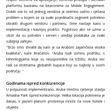
platformu baziranu na beaconima za Mobile Engagement.
Dobiti sve to od jednog vendora je iznimno važno i rješava
problem u kojem se za svaki pojedinačni segment potrebno
obratiti drugom vendoru i partneru, čime nastaje kaos u
implementaciji i kasnijoj podršci. Pogotovo ako se uzme u
obzir da su potrebni i serveri i uređaji podataka za svaki
ozbiljniji zahtjev.
"Brzo smo shvatili da nam je sa Arubom zajamčena visoka
kvaliteta", kaže Bračanov. "Aruba nudi izvrsnu podršku, s
tehnologijama koje su neusporedive na tržištu. Aruba već
radi sa stotinama globalnih kupaca koji su najbolji u svom
području. "
Godinama ispred konkurencije
U potpunosti implementirano, Aruba mrežno rješenje stavlja
Amadria Park ispred konkurencije. Velika lokacija pokrivena je
danas, s jasnim planom proširenja mreže na nove hotele i
objekte.