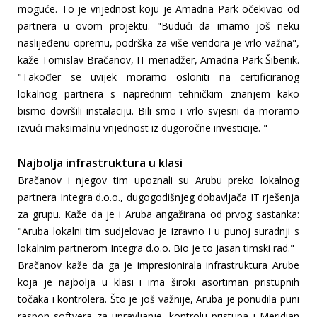
moguće. To je vrijednost koju je Amadria Park očekivao od
partnera u ovom projektu. "Budući da imamo još neku
naslijeđenu opremu, podrška za više vendora je vrlo važna",
kaže Tomislav Bračanov, IT menadžer, Amadria Park Šibenik.
"Također se uvijek moramo osloniti na certificiranog
lokalnog partnera s naprednim tehničkim znanjem kako
bismo dovršili instalaciju. Bili smo i vrlo svjesni da moramo
izvući maksimalnu vrijednost iz dugoročne investicije. "
Najbolja infrastruktura u klasi
Bračanov i njegov tim upoznali su Arubu preko lokalnog
partnera Integra d.o.o., dugogodišnjeg dobavljača IT rješenja
za grupu. Kaže da je i Aruba angažirana od prvog sastanka:
"Aruba lokalni tim sudjelovao je izravno i u punoj suradnji s
lokalnim partnerom Integra d.o.o. Bio je to jasan timski rad."
Bračanov kaže da ga je impresionirala infrastruktura Arube
koja je najbolja u klasi i ima široki asortiman pristupnih
točaka i kontrolera. Što je još važnije, Aruba je ponudila puni
raspon softvera za upravljanje, kontrolu pristupa i Meridian