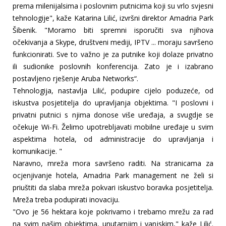
prema milenijalsima i poslovnim putnicima koji su vrlo svjesni
tehnologije", kaže Katarina Lilić, izvršni direktor Amadria Park
Šibenik. "Moramo biti spremni isporučiti sva njihova
očekivanja a Skype, društveni mediji, IPTV ... moraju savršeno
funkcionirati. Sve to važno je za putnike koji dolaze privatno
ili sudionike poslovnih konferencija. Zato je i izabrano
postavljeno rješenje Aruba Networks“.
Tehnologija, nastavlja Lilić, podupire cijelo poduzeće, od
iskustva posjetitelja do upravljanja objektima. "I poslovni i
privatni putnici s njima donose više uređaja, a svugdje se
očekuje Wi-Fi. Želimo upotrebljavati mobilne uređaje u svim
aspektima hotela, od administracije do upravljanja i
komunikacije. "
Naravno, mreža mora savršeno raditi. Na stranicama za
ocjenjivanje hotela, Amadria Park management ne želi si
priuštiti da slaba mreža pokvari iskustvo boravka posjetitelja.
Mreža treba podupirati inovaciju.
"Ovo je 56 hektara koje pokrivamo i trebamo mrežu za rad
na svim našim objektima, unutarnjim i vanjskim," kaže Lilić.