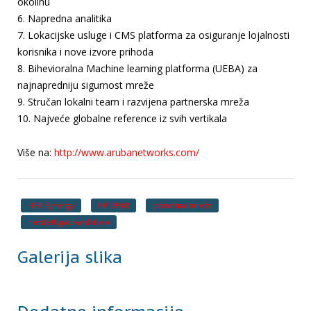
okolinu
6. Napredna analitika
7. Lokacijske usluge i CMS platforma za osiguranje lojalnosti
korisnika i nove izvore prihoda
8. Bihevioralna Machine learning platforma (UEBA) za
najnapredniju sigurnost mreže
9. Stručan lokalni team i razvijena partnerska mreža
10. Najveće globalne reference iz svih vertikala
Više na:
http://www.arubanetworks.com/
HPE Synergy
HP 3PAR
pametna mreža
hewlett-packard d.o.o
Galerija slika