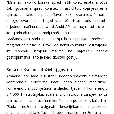
"Mi smo nekoliko koraka ispred naših konkurenata, možda
čak i godinama ispred, koristeći infrastrukturu koja je svjesna
aplikacija i lako se prilagođava", kaže Bračanov. "Imamo
mnogo otvoreniju i prilagodljivu mrežu. Nismo prisiljeni raditi
u jednom načinu rada, a svi Arubi AP-ovi mogu raditi u bilo
kojoj arhitekturi, na temelju naših potreba. "
Bračanov tim sada je u stanju lako upravljati mrežom i
reagirati na situacije u roku od nekoliko minuta, ostavljajući
im slobodu usmjeriti resurse na najvažniji aspekt
gostoprimstva, a to je ipak iskustvo gostiju.
Bolja mreža, bolji doživljaj gostiju
Amadria Park sada je u stanju udobno smjestiti niz različitih
konferencija. "Možemo imati jedan tjedan medicinsku
konferenciju s 500 liječnika, a sljedeći tjedan IT konferenciju
s 1.000 IT stručnjaka, svaki s vrlo različitim zahtjevima za
aplikacijama i vrlo različitim korištenjem podataka", kaže Lilić.
"Sada možemo osigurati besprijekornu, neprekinutu
povezanost, prilagođavajući performanse mreže tako da