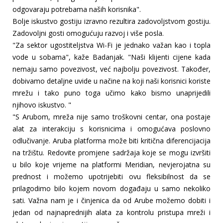
odgovaraju potrebama naših korisnika".
Bolje iskustvo gostiju izravno rezultira zadovoljstvom gostiju.
Zadovoljni gosti omogućuju razvoj i više posla.
"Za sektor ugostiteljstva Wi-Fi je jednako važan kao i topla
vode u sobama", kaže Badanjak. "Naši klijenti cijene kada
nemaju samo povezivost, već najbolju povezivost. Također,
dobivamo detaljne uvide u načine na koji naši korisnici koriste
mrežu i tako puno toga učimo kako bismo unaprijedili
njihovo iskustvo. "
"S Arubom, mreža nije samo troškovni centar, ona postaje
alat za interakciju s korisnicima i omogućava poslovno
odlučivanje. Aruba platforma može biti kritična diferencijacija
na tržištu. Redovite promjene sadržaja koje se mogu izvršiti
u bilo koje vrijeme na platformi Meridian, nevjerojatna su
prednost i možemo upotrijebiti ovu fleksibilnost da se
prilagodimo bilo kojem novom događaju u samo nekoliko
sati. Važna nam je i činjenica da od Arube možemo dobiti i
jedan od najnaprednijih alata za kontrolu pristupa mreži i