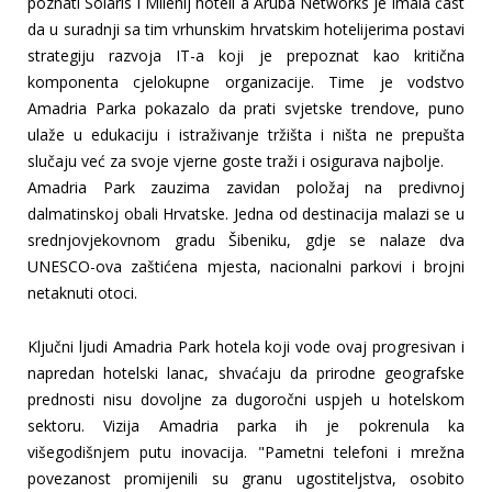
poznati Solaris i Milenij hoteli a Aruba Networks je imala čast
da u suradnji sa tim vrhunskim hrvatskim hotelijerima postavi
strategiju razvoja IT-a koji je prepoznat kao kritična
komponenta cjelokupne organizacije. Time je vodstvo
Amadria Parka pokazalo da prati svjetske trendove, puno
ulaže u edukaciju i istraživanje tržišta i ništa ne prepušta
slučaju već za svoje vjerne goste traži i osigurava najbolje.
Amadria Park zauzima zavidan položaj na predivnoj
dalmatinskoj obali Hrvatske. Jedna od destinacija malazi se u
srednjovjekovnom gradu Šibeniku, gdje se nalaze dva
UNESCO-ova zaštićena mjesta, nacionalni parkovi i brojni
netaknuti otoci.
Ključni ljudi Amadria Park hotela koji vode ovaj progresivan i
napredan hotelski lanac, shvaćaju da prirodne geografske
prednosti nisu dovoljne za dugoročni uspjeh u hotelskom
sektoru. Vizija Amadria parka ih je pokrenula ka
višegodišnjem putu inovacija. "Pametni telefoni i mrežna
povezanost promijenili su granu ugostiteljstva, osobito