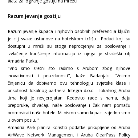
alata za logiranje gostiju na mrežu.
Razumijevanje gostiju
Razumijevanje kupaca i njihovih osobnih preferencija ključni
je cilj svake ustanove na hotelskom tržištu. Podaci koji su
dostupni u mreži su stoga neprocjenjivi za poslovanje i
izvlačenje korištenje informacija iz njega je strateški cilj
Amadria Parka.
"Vrlo smo sretni što radimo s Arubom zbog njihove
inovativnosti i pouzdanosti", kaže Badanjak. "Volimo
činjenicu da dobivamo ovu tehnologiju svjetske klase i
prisutnost lokalnog partnera Integra d.o.o. i lokalnog Aruba
tima koji je nevjerojatan. Redovito rade s nama, daju
preporuke, shvaćaju naše poslovanje i čak nam pomažu
promovirati naše hotele. Mi nismo samo kupac, zajedno smo
u ovom poslu. "
Amadria Park planira koristiti podatke prikupljene od Aruba
AirWave Network Management i Aruba ClearPass Policy