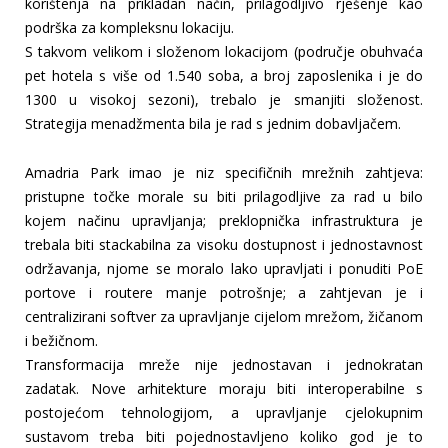
korištenja na prikladan način, prilagodljivo rješenje kao
podrška za kompleksnu lokaciju.
S takvom velikom i složenom lokacijom (područje obuhvaća
pet hotela s više od 1.540 soba, a broj zaposlenika i je do
1300 u visokoj sezoni), trebalo je smanjiti složenost.
Strategija menadžmenta bila je rad s jednim dobavljačem.
Amadria Park imao je niz specifičnih mrežnih zahtjeva:
pristupne točke morale su biti prilagodljive za rad u bilo
kojem načinu upravljanja; preklopnička infrastruktura je
trebala biti stackabilna za visoku dostupnost i jednostavnost
održavanja, njome se moralo lako upravljati i ponuditi PoE
portove i routere manje potrošnje; a zahtjevan je i
centralizirani softver za upravljanje cijelom mrežom, žičanom
i bežičnom.
Transformacija mreže nije jednostavan i jednokratan
zadatak. Nove arhitekture moraju biti interoperabilne s
postojećom tehnologijom, a upravljanje cjelokupnim
sustavom treba biti pojednostavljeno koliko god je to