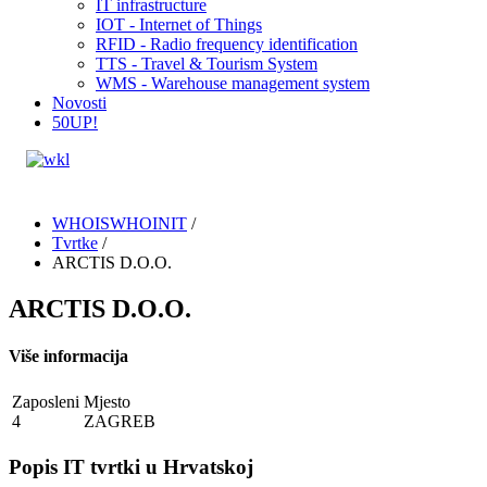
IT infrastructure
IOT - Internet of Things
RFID - Radio frequency identification
TTS - Travel & Tourism System
WMS - Warehouse management system
Novosti
50UP!
WHOISWHOINIT
/
Tvrtke
/
ARCTIS D.O.O.
ARCTIS D.O.O.
Više informacija
Zaposleni
Mjesto
4
ZAGREB
Popis IT tvrtki u Hrvatskoj