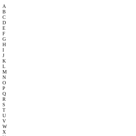
A
B
C
D
E
F
G
H
I
J
K
L
M
N
O
P
Q
R
S
T
U
V
W
X