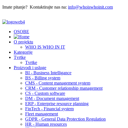
Imate pitanje? Kontaktirajte nas na:
info@whoiswhoinit.com
OSOBE
O projektu
WHO IS WHO IN IT
Kategorije
Tvrtke
Tvrtke
Proizvodi i usluge
BI - Business Intelligance
BS - Billing system
CMS - Content management system
CRM - Customer relationship management
CS - Custom software
DM - Document management
ERP - Enterprise resource planning
FinTech - Financial system
Fleet management
GDPR - General Data Protection Regulation
HR - Human resources