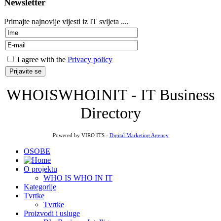
Newsletter
Primajte najnovije vijesti iz IT svijeta ....
I agree with the
Privacy policy
WHOISWHOINIT - IT Business
Directory
Powered by VIRO ITS -
Digital Marketing Agency
OSOBE
O projektu
WHO IS WHO IN IT
Kategorije
Tvrtke
Tvrtke
Proizvodi i usluge