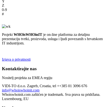
Y
Z
0-9
#
Pogledajte ponudu proizvoda i usluga
Projekt
WHOisWHOinIT
je on-line platforma za detaljnu
prezentaciju tvrtki, proizvoda, usluga i ljudi povezanih s hrvatskom
IT industrijom.
Izjava o privatnosti
Kontaktirajte nas
Nositelj projekta za EMEA regiju
VIDI-TO d.o.o. Zagreb, Croatia, tel ++385 01 3096 676
info@whoiswhoinit.com
Whoiswhoinit.com zaštićen je trademark. Sva prava su pridržana.
Luxembourg, EU