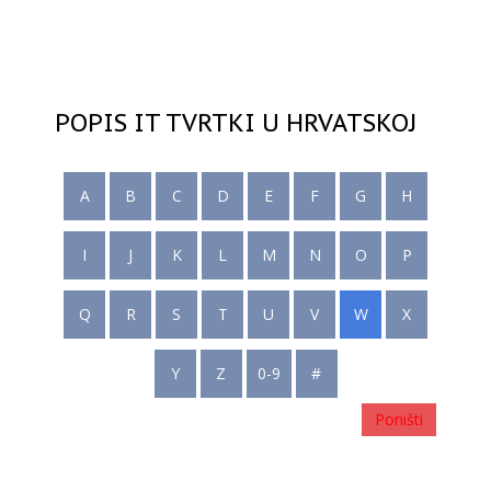
POPIS IT TVRTKI U HRVATSKOJ
A
B
C
D
E
F
G
H
I
J
K
L
M
N
O
P
Q
R
S
T
U
V
W
X
Y
Z
0-9
#
Poništi