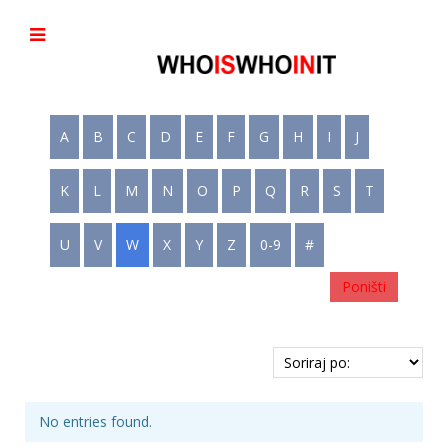
A
B
C
D
E
F
G
H
I
J
K
L
M
N
O
P
Q
R
S
T
U
V
W
X
Y
Z
0-9
#
Poništi
No entries found.